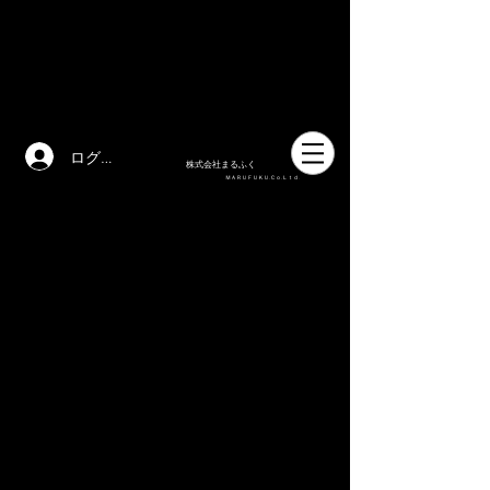
ログイン
株式会社まるふく
ＭＡＲＵＦＵＫＵ.Ｃｏ.Ｌｔｄ
.