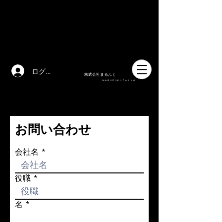
ログイン
株式会社まるふく
ＭＡＲＵＦＵＫＵ.Ｃｏ.Ｌｔｄ
.
CONTACT ME
お問い合わせ
会社名
役職
名